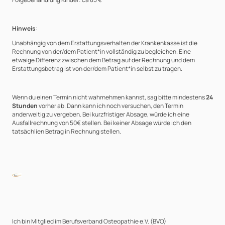
Hinweis
:
Unabhängig von dem Erstattungsverhalten der Krankenkasse ist die
Rechnung von der/dem Patient*in vollständig zu begleichen. Eine
etwaige Differenz zwischen dem Betrag auf der Rechnung und dem
Erstattungsbetrag ist von der/dem Patient*in selbst zu tragen.
Wenn du einen Termin nicht wahrnehmen kannst, sag bitte mindestens
24
Stunden
vorher ab. Dann kann ich noch versuchen, den Termin
anderweitig zu vergeben. Bei kurzfristiger Absage, würde ich eine
Ausfallrechnung von 50€ stellen. Bei keiner Absage würde ich den
tatsächlien Betrag in Rechnung stellen.
Ich bin Mitglied im Berufsverband Osteopathie e.V. (BVO)