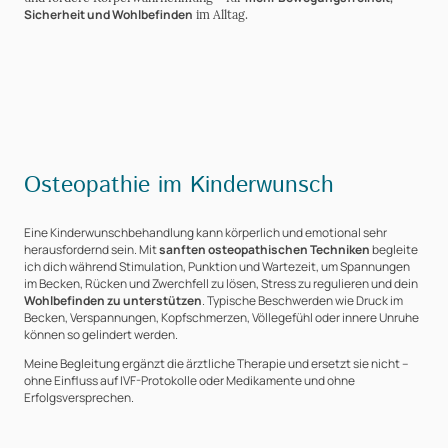
Sicherheit und Wohlbefinden
im Alltag.
Osteopathie im Kinderwunsch
Eine Kinderwunschbehandlung kann körperlich und emotional sehr
herausfordernd sein. Mit
sanften osteopathischen Techniken
begleite
ich dich während Stimulation, Punktion und Wartezeit, um Spannungen
im Becken, Rücken und Zwerchfell zu lösen, Stress zu regulieren und dein
Wohlbefinden zu unterstützen
. Typische Beschwerden wie Druck im
Becken, Verspannungen, Kopfschmerzen, Völlegefühl oder innere Unruhe
können so gelindert werden.
Meine Begleitung ergänzt die ärztliche Therapie und ersetzt sie nicht –
ohne Einfluss auf IVF-Protokolle oder Medikamente und ohne
Erfolgsversprechen.