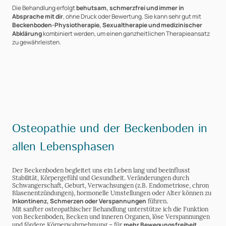
Die Behandlung erfolgt
behutsam, schmerzfrei und immer in
Absprache mit dir
, ohne Druck oder Bewertung. Sie kann sehr gut mit
Beckenboden-Physiotherapie, Sexualtherapie und medizinischer
Abklärung
kombiniert werden, um einen ganzheitlichen Therapieansatz
zu gewährleisten.
Osteopathie und der Beckenboden in
allen Lebensphasen
Der Beckenboden begleitet uns ein Leben lang und beeinflusst
Stabilität, Körpergefühl und Gesundheit. Veränderungen durch
Schwangerschaft, Geburt, Verwachsungen (z.B. Endometriose, chron
Blasenentzündungen), hormonelle Umstellungen oder Alter können zu
Inkontinenz, Schmerzen oder Verspannungen
führen.
Mit sanfter osteopathischer Behandlung unterstütze ich die Funktion
von Beckenboden, Becken und inneren Organen, löse Verspannungen
mehr Bewegungsfreiheit,
und fördere Körperwahrnehmung – für